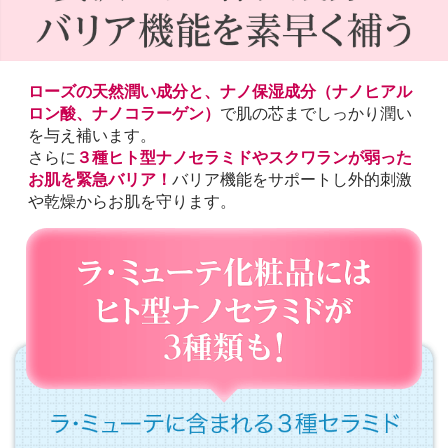
ローズの天然潤い成分と、ナノ保湿成分（ナノヒアル
ロン酸、ナノコラーゲン）
で肌の芯までしっかり潤い
を与え補います。
さらに
３種ヒト型ナノセラミドやスクワランが弱った
お肌を緊急バリア！
バリア機能をサポートし外的刺激
や乾燥からお肌を守ります。