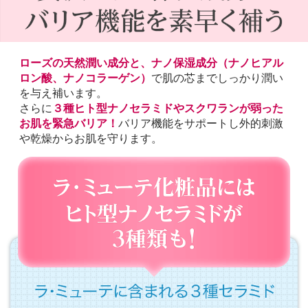
ローズの天然潤い成分と、ナノ保湿成分（ナノヒアル
ロン酸、ナノコラーゲン）
で肌の芯までしっかり潤い
を与え補います。
さらに
３種ヒト型ナノセラミドやスクワランが弱った
お肌を緊急バリア！
バリア機能をサポートし外的刺激
や乾燥からお肌を守ります。