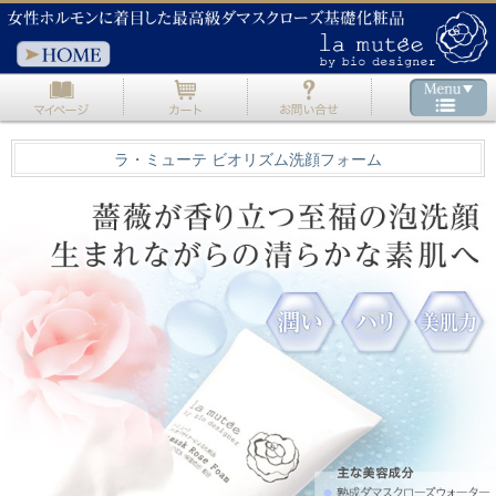
初回限定 ラ・ミューテ３点セット
ラ・ミューテ ビオリズム洗顔フォーム
初回限定 バリアクレンジングジェル
ラ・ミューテ 商品ラインナップ
初めての方へ
ラ・ミューテのこだわり
ラ・ミューテのお手入れ方法
ラ・ミューテ定期便
180日間返金保証
お客様の声