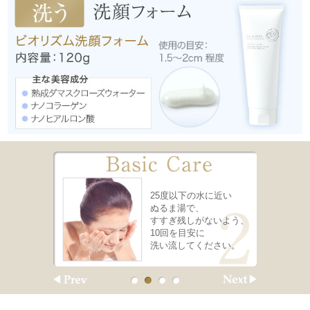
適量をとり、
25度以下の水に近い
てから
ぬるま湯で、
うに、
すすぎ残しがないよう、
優しく洗って
10回を目安に
洗い流してください。